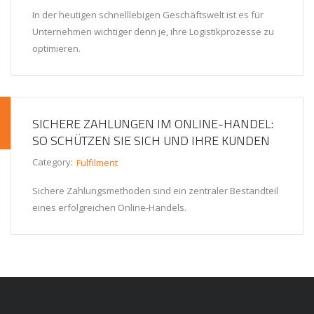
In der heutigen schnelllebigen Geschäftswelt ist es für
Unternehmen wichtiger denn je, ihre Logistikprozesse zu
optimieren.
SICHERE ZAHLUNGEN IM ONLINE-HANDEL:
SO SCHÜTZEN SIE SICH UND IHRE KUNDEN
Category:
Fulfilment
Sichere Zahlungsmethoden sind ein zentraler Bestandteil
eines erfolgreichen Online-Handels.